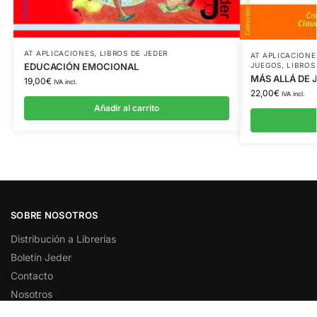
AT APLICACIONES
,
LIBROS DE JEDER
AT APLICACIONE
JUEGOS
,
LIBROS
EDUCACIÓN EMOCIONAL
MÁS ALLÁ DE 
19,00
€
IVA incl.
22,00
€
IVA incl.
Añadir al carrito
SOBRE NOSOTROS
Distribución a Librerías
Boletín Jeder
Contacto
Nosotros