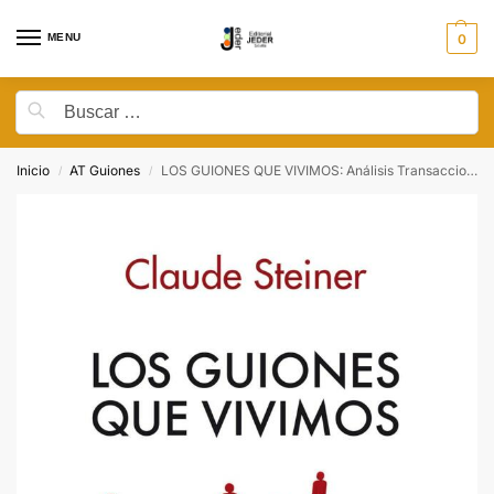
MENU
0
Inicio
AT Guiones
LOS GUIONES QUE VIVIMOS: Análisis Transaccional de los guiones
/
/