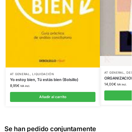
AT GENERAL
,
DE
AT GENERAL
,
LIQUIDACIÓN
ORGANIZACIO
Yo estoy bien, Tú estás bien (Bolsillo)
14,00
€
IVA incl.
8,95
€
IVA incl.
Añadir al carrito
Se han pedido conjuntamente