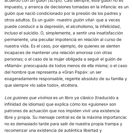
acuerdo con un guión (
script
). Casi siempre, este guión no es
impuesto, y arranca de decisiones tomadas en la infancia: es un
guión que nació condicionado por la presión de los padres y
otros adultos. Es un guión -nuestro
guión vital
– que a veces
puede conducir a la depresión, el alcoholismo, la infelicidad,
incluso el suicidio. O, simplemente, a sentir una insatisfacción
permanente, una peculiar impotencia en relación al curso de
nuestra vida. Es el caso, por ejemplo, de quienes se sienten
incapaces de mantener una relación amorosa con otras
personas; o el caso de la mujer obligada a seguir el guión de
«Mamá»: preocupada de todos menos de ella misma; o el caso
del hombre que representa a «Gran Papá»: un ser
exageradamente responsable, regente absoluto de su familia y
que siempre «lo sabe todo», etcétera.
Los guiones que vivimos
es un libro ya clásico (traducido a
infinidad de idiomas) que explica cómo los «guiones» son
patrones de actuación que nos impiden vivir una existencia
libre y propia. Su mensaje central es de la máxima importancia:
no es demasiado tarde para salir de nuestra propia trampa y
recomenzar una existencia de auténtica libertad y