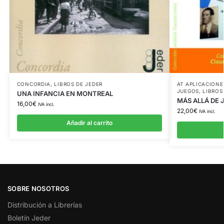
CONCORDIA
,
LIBROS DE JEDER
AT APLICACIONE
JUEGOS
,
LIBROS
UNA INFANCIA EN MONTREAL
MÁS ALLÁ DE 
16,00
€
IVA incl.
22,00
€
IVA incl.
Añadir al carrito
SOBRE NOSOTROS
Distribución a Librerías
Boletín Jeder