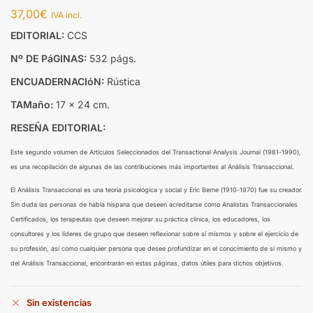
37,00
€
IVA incl.
EDITORIAL:
CCS
Nº DE PáGINAS:
532 págs.
ENCUADERNACIóN:
Rústica
TAMaño:
17 x 24 cm.
RESEÑA EDITORIAL:
Este segundo volumen de Artículos Seleccionados del Transactional Analysis Journal (1981-1990),
es una recopilación de algunas de las contribuciones más importantes al Análisis Transaccional.
El Análisis Transaccional es una teoría psicológica y social y Eric Berne (1910-1970) fue su creador.
Sin duda las personas de habla hispana que deseen acreditarse como Analistas Transaccionales
Certificados, los terapeutas que deseen mejorar su práctica clínica, los educadores, los
consultores y los líderes de grupo que deseen reflexionar sobre sí mismos y sobre el ejercicio de
su profesión, así como cualquier persona que desee profundizar en el conocimiento de sí mismo y
del Análisis Transaccional, encontrarán en estas páginas, datos útiles para dichos objetivos.
Sin existencias