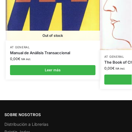
Out of stock
AT GENERAL
Manual de Análisis Transaccional
AT GENERAL
0,00
€
IVA incl.
The Book of C
0,00
€
IVA incl.
Leer más
SOBRE NOSOTROS
Distribución a Librerías
Boletín Jeder